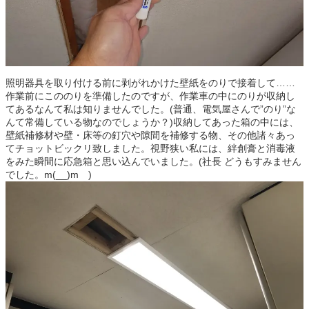
照明器具を取り付ける前に剥がれかけた壁紙をのりで接着して……
作業前にこののりを準備したのですが、作業車の中にのりが収納し
てあるなんて私は知りませんでした。(普通、電気屋さんで”のり”な
んて常備している物なのでしょうか？)収納してあった箱の中には、
壁紙補修材や壁・床等の釘穴や隙間を補修する物、その他諸々あっ
てチョットビックリ致しました。視野狭い私には、絆創膏と消毒液
をみた瞬間に応急箱と思い込んでいました。(社長 どうもすみません
でした。m(__)m )