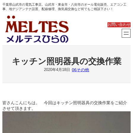
内
千葉県山武市の電気工事店。山武市・東金市・八街市のオール電化販売、エアコン工
事、地デジアンテナ設置、配線修理、換気扇交換など何でもご相談下さい！
容
を
ス
お問い合わせ
キ
ッ
プ
キッチン照明器具の交換作業
06その他
2020年4月18日
皆さんこんにちは。 今回はキッチン照明器具の交換作業をご紹介
させて頂きます。