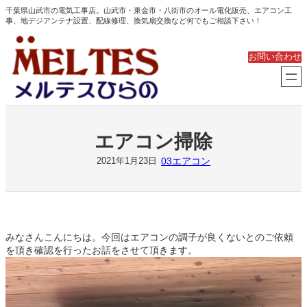
内
千葉県山武市の電気工事店。山武市・東金市・八街市のオール電化販売、エアコン工
事、地デジアンテナ設置、配線修理、換気扇交換など何でもご相談下さい！
容
を
ス
お問い合わせ
キ
ッ
プ
エアコン掃除
03エアコン
2021年1月23日
みなさんこんにちは。今回はエアコンの調子が良くないとのご依頼
を頂き確認を行ったお話をさせて頂きます。