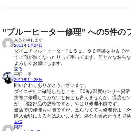
“ブルーヒーター修理” への5件
奈良と申します
2011年1月24日
ダイニチブルーヒーターF１５１、９６年製を中古でか
て上面が熱くなったりして困ってます。何とかなおらな
よろしくお願いします。
返信
平野 一臣
2011年1月26日
問い合わせありがとうございます。
ダイニチ社に確認したところ、E09は温度センサー異
実際に修理してみないと何とも言えませんが、温度セン
が、回路部品の故障ですと、やはり修理不能です。
当店での修理も可能ですが、直らなくても修理費用（3
購入金額によるとは思いますが、処分も含めたうえで検
返信
阿部