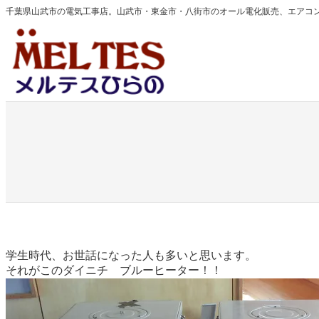
内
千葉県山武市の電気工事店。山武市・東金市・八街市のオール電化販売、エアコ
容
を
ス
キ
ッ
プ
学生時代、お世話になった人も多いと思います。
それがこのダイニチ ブルーヒーター！！