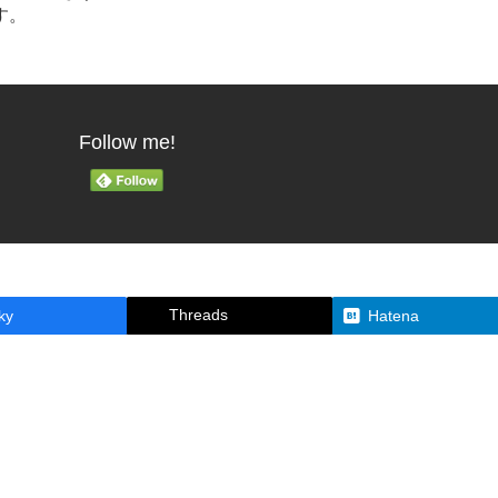
す。
Follow me!
Threads
ky
Hatena