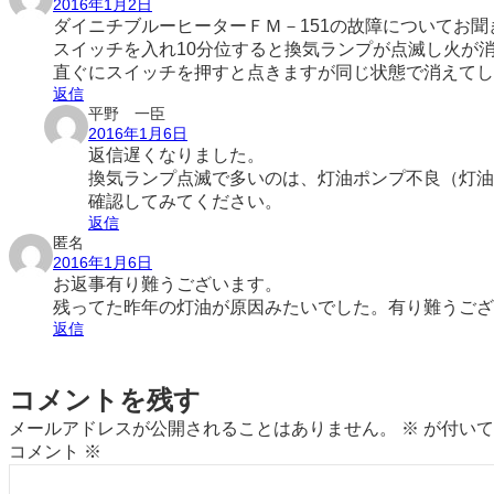
2016年1月2日
ダイニチブルーヒーターＦＭ－151の故障についてお聞
スイッチを入れ10分位すると換気ランプが点滅し火が
直ぐにスイッチを押すと点きますが同じ状態で消えてし
返信
平野 一臣
2016年1月6日
返信遅くなりました。
換気ランプ点滅で多いのは、灯油ポンプ不良（灯油
確認してみてください。
返信
匿名
2016年1月6日
お返事有り難うございます。
残ってた昨年の灯油が原因みたいでした。有り難うござ
返信
コメントを残す
メールアドレスが公開されることはありません。
※
が付いて
コメント
※