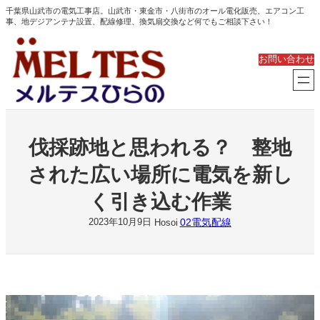
内
千葉県山武市の電気工事店。山武市・東金市・八街市のオール電化販売、エアコン工
事、地デジアンテナ設置、配線修理、換気扇交換など何でもご相談下さい！
容
を
ス
お問い合わせ
キ
ッ
プ
伐採跡地と思われる？ 整地
された広い場所に電気を新し
く引き込む作業
02電気配線
2023年10月9日
Hosoi