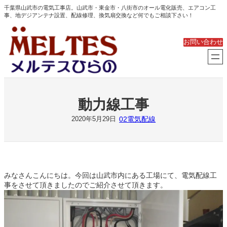
内
千葉県山武市の電気工事店。山武市・東金市・八街市のオール電化販売、エアコン工
事、地デジアンテナ設置、配線修理、換気扇交換など何でもご相談下さい！
容
を
ス
お問い合わせ
キ
ッ
プ
動力線工事
02電気配線
2020年5月29日
みなさんこんにちは。今回は山武市内にある工場にて、電気配線工
事をさせて頂きましたのでご紹介させて頂きます。