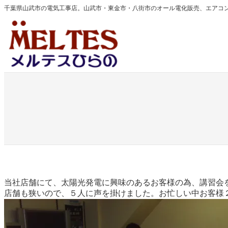
内
千葉県山武市の電気工事店。山武市・東金市・八街市のオール電化販売、エアコ
容
を
ス
キ
ッ
プ
当社店舗にて、太陽光発電に興味のあるお客様の為、講習会
店舗も狭いので、５人に声を掛けました。お忙しい中お客様