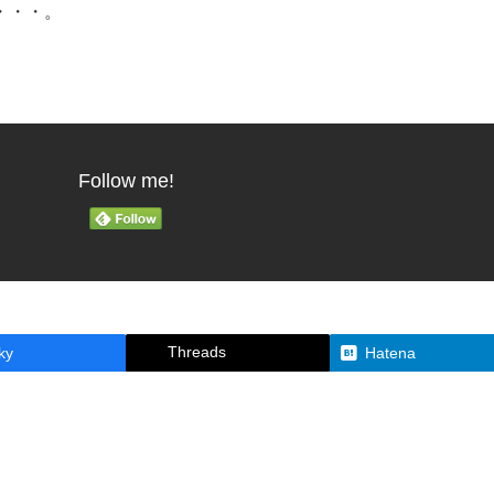
・・・。
Follow me!
Threads
ky
Hatena