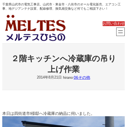
内
千葉県山武市の電気工事店。山武市・東金市・八街市のオール電化販売、エアコン工
事、地デジアンテナ設置、配線修理、換気扇交換など何でもご相談下さい！
容
を
ス
お問い合わせ
キ
ッ
プ
２階キッチンへ冷蔵庫の吊り
上げ作業
06その他
2014年8月21日
hirano
本日は四街道市I様邸へ冷蔵庫の納品に伺いました。