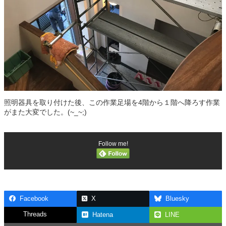
照明器具を取り付けた後、この作業足場を4階から１階へ降ろす作業
がまた大変でした。(~_~;)
Follow me!
Facebook
X
Bluesky
Threads
Hatena
LINE