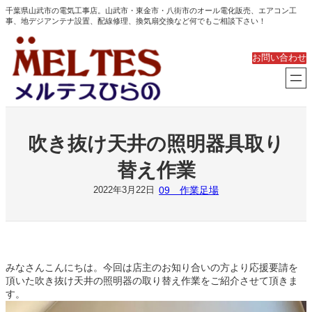
内
千葉県山武市の電気工事店。山武市・東金市・八街市のオール電化販売、エアコン工
事、地デジアンテナ設置、配線修理、換気扇交換など何でもご相談下さい！
容
を
ス
お問い合わせ
キ
ッ
プ
吹き抜け天井の照明器具取り
替え作業
09 作業足場
2022年3月22日
みなさんこんにちは。今回は店主のお知り合いの方より応援要請を
頂いた吹き抜け天井の照明器の取り替え作業をご紹介させて頂きま
す。