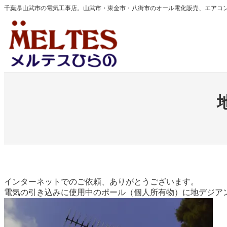
内
千葉県山武市の電気工事店。山武市・東金市・八街市のオール電化販売、エアコ
容
を
ス
キ
ッ
プ
インターネットでのご依頼、ありがとうございます。
電気の引き込みに使用中のポール（個人所有物）に地デジア