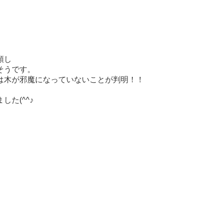
頼し
そうです。
は木が邪魔になっていないことが判明！！
た(^^♪